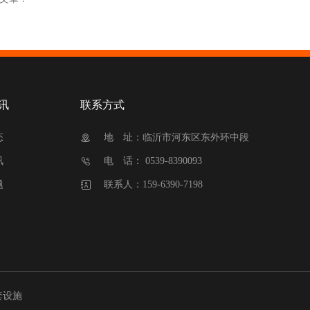
讯
联系方式
态
地 址：临沂市河东区东外环中段
讯
电 话： 0539-8390093
题
联系人：159-6390-7198
套设施