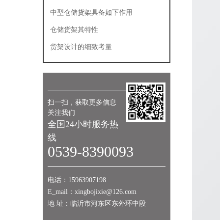
使用
中型仓储货架具备如下作用
仓储货架其特性
货架设计的细致考量
扫一扫，获取更多信息
关注我们
全国24小时服务热
线
0539-8390093
电话：15963907198
E_mail：xingbojixie@126.com
地 址：临沂市河东区东外环中段