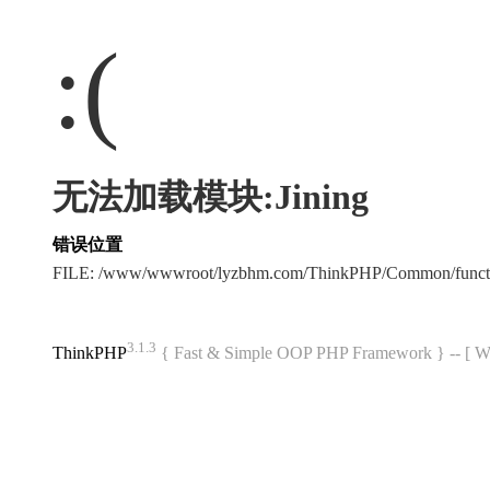
:(
无法加载模块:Jining
错误位置
FILE: /www/wwwroot/lyzbhm.com/ThinkPHP/Common/func
3.1.3
ThinkPHP
{ Fast & Simple OOP PHP Framework } -- 