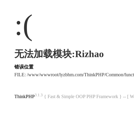
:(
无法加载模块:Rizhao
错误位置
FILE: /www/wwwroot/lyzbhm.com/ThinkPHP/Common/func
3.1.3
ThinkPHP
{ Fast & Simple OOP PHP Framework } -- 