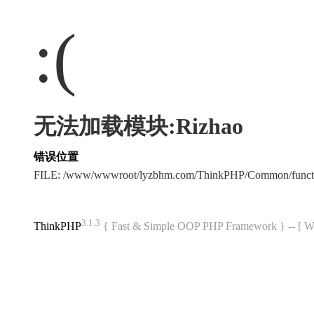
:(
无法加载模块:Rizhao
错误位置
FILE: /www/wwwroot/lyzbhm.com/ThinkPHP/Common/func
3.1.3
ThinkPHP
{ Fast & Simple OOP PHP Framework } -- 