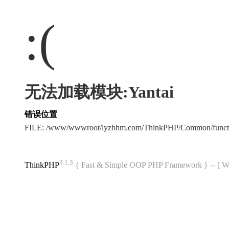
:(
无法加载模块:Yantai
错误位置
FILE: /www/wwwroot/lyzbhm.com/ThinkPHP/Common/func
3.1.3
ThinkPHP
{ Fast & Simple OOP PHP Framework } -- 