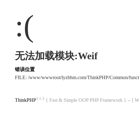
:(
无法加载模块:Weif
错误位置
FILE: /www/wwwroot/lyzbhm.com/ThinkPHP/Common/func
3.1.3
ThinkPHP
{ Fast & Simple OOP PHP Framework } -- 