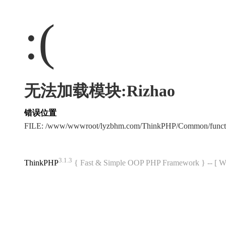
:(
无法加载模块:Rizhao
错误位置
FILE: /www/wwwroot/lyzbhm.com/ThinkPHP/Common/func
3.1.3
ThinkPHP
{ Fast & Simple OOP PHP Framework } -- 