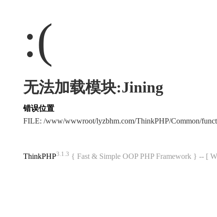
:(
无法加载模块:Jining
错误位置
FILE: /www/wwwroot/lyzbhm.com/ThinkPHP/Common/func
3.1.3
ThinkPHP
{ Fast & Simple OOP PHP Framework } -- 