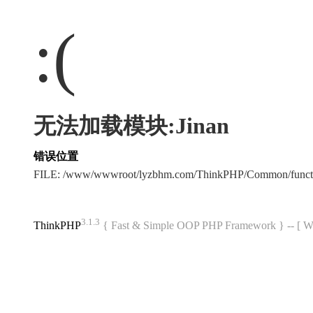
:(
无法加载模块:Jinan
错误位置
FILE: /www/wwwroot/lyzbhm.com/ThinkPHP/Common/func
3.1.3
ThinkPHP
{ Fast & Simple OOP PHP Framework } -- 